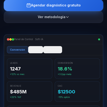
Agendar diagnóstico gratuito
Ver metodología
Panel de Control · Soft-IA
Conversión
Cartera
Inventario
LEADS
CONVERSIÓN
1247
18.6
%
+12% vs mes
+3.2pp meta
REVENUE
CAC
$
485
M
$
125
00
+22% YoY
-15% optim