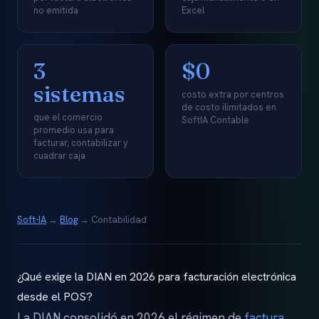
no emitida
Excel
3
$0
sistemas
costo extra por centros
de costo ilimitados en
que el comercio
SoftIA Contable
promedio usa para
facturar, contabilizar y
cuadrar caja
Soft-IA
→
Blog
→ Contabilidad
¿Qué exige la DIAN en 2026 para facturación electrónica
desde el POS?
La DIAN consolidó en 2026 el régimen de
factura