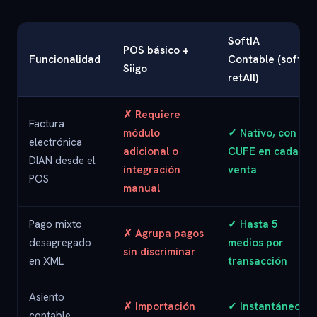
SoftIA
POS básico +
Funcionalidad
Contable (soft
Siigo
retAIl)
✗ Requiere
Factura
módulo
✓ Nativo, con
electrónica
adicional o
CUFE en cada
DIAN desde el
integración
venta
POS
manual
Pago mixto
✓ Hasta 5
✗ Agrupa pagos
desagregado
medios por
sin discriminar
en XML
transacción
Asiento
✗ Importación
✓ Instantáneo,
contable