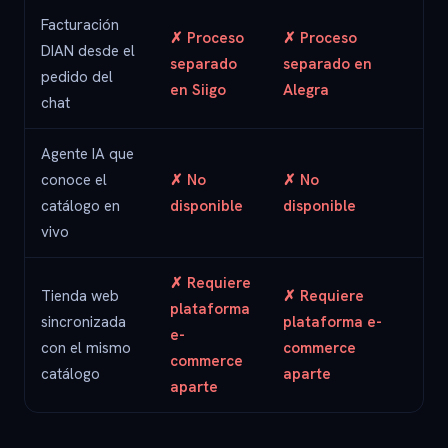
Facturación
✓ F
✗ Proceso
✗ Proceso
DIAN desde el
ele
separado
separado en
pedido del
DI
en Siigo
Alegra
chat
int
Agente IA que
✓ 
conoce el
✗ No
✗ No
co
catálogo en
disponible
disponible
cat
vivo
act
✗ Requiere
Tienda web
✗ Requiere
✓ I
plataforma
sincronizada
plataforma e-
co
e-
con el mismo
commerce
pas
commerce
catálogo
aparte
pa
aparte