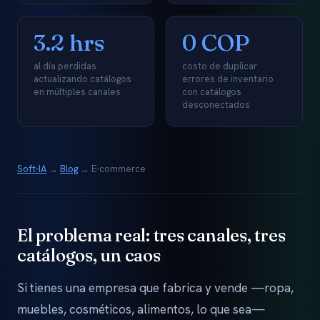
3.2 hrs
0 COP
al día perdidas
costo de duplicar
actualizando catálogos
errores de inventario
en múltiples canales
con catálogos
desconectados
Soft-IA
→
Blog
→ E-commerce
El problema real: tres canales, tres
catálogos, un caos
Si tienes una empresa que fabrica y vende —ropa,
muebles, cosméticos, alimentos, lo que sea—