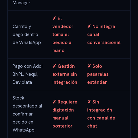
Manager
✗ El
Carrito y
vendedor
✗ No integra
✓ N
pago dentro
toma el
canal
el 
de WhatsApp
pedido a
conversacional
mano
Pago con Addi
✗ Gestión
✗ Solo
✓ I
BNPL, Nequi,
externa sin
pasarelas
en 
Daviplata
integración
estándar
de 
Stock
✗ Requiere
✗ Sin
✓
descontado al
digitación
integración
Aut
confirmar
manual
con canal de
mul
pedido en
posterior
chat
bo
WhatsApp