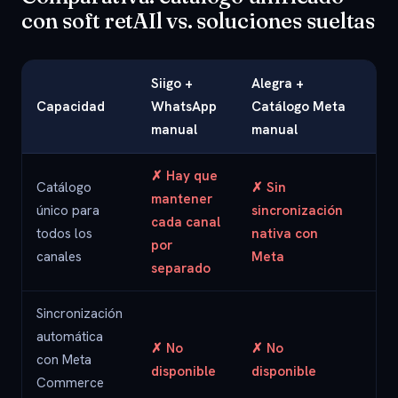
con soft retAIl vs. soluciones sueltas
Siigo +
Alegra +
Capacidad
WhatsApp
Catálogo Meta
sof
manual
manual
✗ Hay que
Catálogo
✗ Sin
mantener
✓ U
único para
sincronización
cada canal
cat
todos los
nativa con
por
el 
canales
Meta
separado
Sincronización
automática
✓ V
✗ No
✗ No
con Meta
en 
disponible
disponible
Commerce
rea